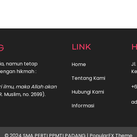
G
LINK
H
ia, namun tetap
Jl
Home
engan hikmah :
Ke
Tentang Kami
 ilmu, maka Allah akan
+6
Hubungi Kami
HR. Muslim, no. 2699).
ad
Informasi
© 2024 SMA PERTI PPMTI PADANG |
PopularFX Theme